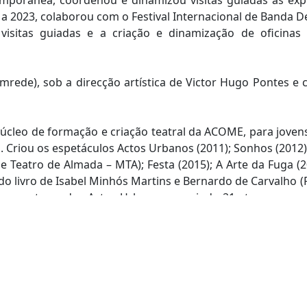
porânea, coordenou e dinamizou visitas guiadas às expos
4 a 2023, colaborou com o Festival Internacional de Banda
sitas guiadas e a criação e dinamização de oficinas a
rede), sob a direcção artística de Victor Hugo Pontes e 
úcleo de formação e criação teatral da ACOME, para jovens
. Criou os espetáculos Actos Urbanos (2011); Sonhos (2012);
 Teatro de Almada – MTA); Festa (2015); A Arte da Fuga 
do livro de Isabel Minhós Martins e Bernardo de Carvalho 
om os atores dos Actos Urbanos, reunindo 21 atores em pa
 MTA); Desturição (2019), com música original de Inês Per
ca do bailarino de sapateado Michel; Aqui (2022), com músic
5), criação colectiva, com dramaturgia de Ana Rita Ferreir
do pela DGARTES, Fundação GDA e CMA.