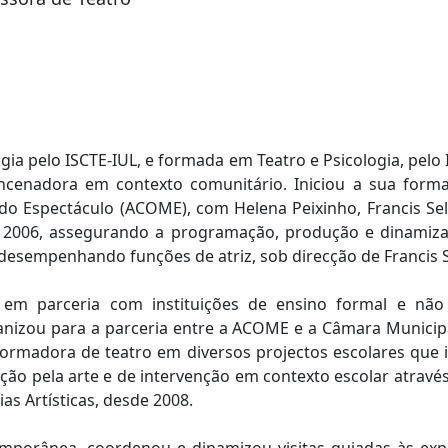
ia pelo ISCTE-IUL, e formada em Teatro e Psicologia, pelo I
ncenadora em contexto comunitário. Iniciou a sua form
do Espectáculo (ACOME), com Helena Peixinho, Francis Sel
2006, assegurando a programação, produção e dinamizaçã
 desempenhando funções de atriz, sob direcção de Francis S
m parceria com instituições de ensino formal e não f
anizou para a parceria entre a ACOME e a Câmara Municipal
rmadora de teatro em diversos projectos escolares que in
ção pela arte e de intervenção em contexto escolar atra
s Artísticas, desde 2008.