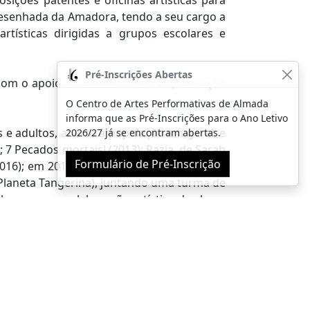
ições patentes e oficinas artísticas para
 Desenhada da Amadora, tendo a seu cargo a
rtísticas dirigidas a grupos escolares e
Pré-Inscrições Abertas
com o apoio da iniciativa PARTIS (Fundação
O Centro de Artes Performativas de Almada
informa que as Pré-Inscrições para o Ano Letivo
 e adultos, aberto à população em geral, e
2026/27 já se encontram abertas.
 7 Pecados mortais! (2013); Razia, de Sarah
Formulário de Pré-Inscrição
(2016); em 2017, com Sarah Adamopoulos, o
(Planeta Tangerina), juntando uma turma de
lco – com a colaboração artística da clown
eira e Daniel Morgado; Assembleia (2020);
a original de Afonso Pinto, tocada ao vivo.
a e Joana Sabala, música original de Malena