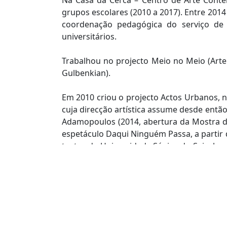
Na Casa da Cerca – Centro de Arte Contem
grupos escolares (2010 a 2017). Entre 201
coordenação pedagógica do serviço de vi
universitários.
Trabalhou no projecto Meio no Meio (Artem
Gulbenkian).
Em 2010 criou o projecto Actos Urbanos, n
cuja direcção artística assume desde então
Adamopoulos (2014, abertura da Mostra de
espetáculo Daqui Ninguém Passa, a partir 
teatro da Universidade Sénior do Seixal c
Anabela Mira; Criação (2018, abertura da
Fósforos (2021), com a colaboração artísti
E a mais recente criação Próxima Pele (202
Rampi e Afonso Pinto, espectáculo apoia